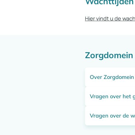
Wachttijden
Hier
vindt u de wach
Zorgdomein
Over Zorgdomein
Vragen over het 
Om zorgtrajecten 
werken wij met de
Vragen over de 
Neem contact op 
U kunt als verwijz
naar
zorgdomein@
overzicht van he