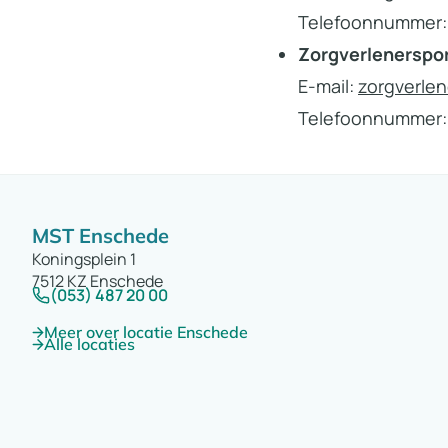
Telefoonnummer: 0
*Toestemming: vo
Zorgverlenerspor
zijn of haar gegev
E-mail:
zorgverlen
inzicht in het dos
Telefoonnummer: 0
patiënten hier op.
MST Enschede
Koningsplein 1
7512 KZ Enschede
(053) 487 20 00
Meer over locatie Enschede
Alle locaties