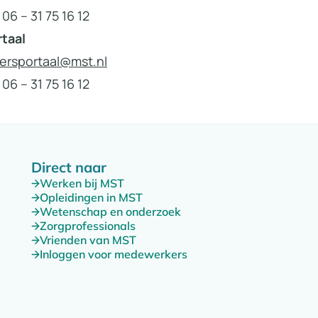
6 – 31 75 16 12
lgens de wet moet een patiënt eerst toestemming a
taal
ens inzichtelijk te maken in het zorgverlenersportaal.
ersportaal@mst.nl
sier van uw patiënt, indien hij of zij toestemming hee
6 – 31 75 16 12
 De patiënt kan dit in het ziekenhuis aangeven of via
Direct naar
Werken bij MST
Opleidingen in MST
Wetenschap en onderzoek
Zorgprofessionals
Vrienden van MST
Inloggen voor medewerkers