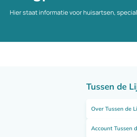
Hier staat informatie voor huisartsen, specia
Tussen de Li
Over Tussen de L
Account Tussen d
Om de samenwerkin