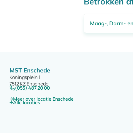
Betrokken a
maten. De liggi
De behandeling
Maag-, Darm- en
MST Enschede
Koningsplein 1
7512 KZ Enschede
(053) 487 20 00
Meer over locatie Enschede
Alle locaties