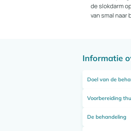
de slokdarm op
van smal naar 
Informatie o
Doel van de beh
Voorbereiding thu
Je hebt de slokda
voedsel moeilijk n
De behandeling
Om de behandeling
Je krijgt een dila
zijn. Daarom volg