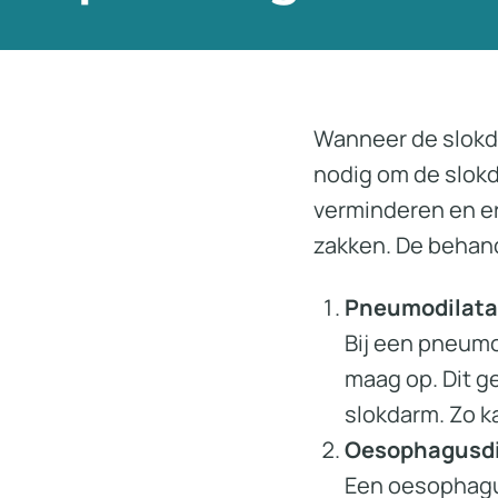
Wanneer de slokda
nodig om de slokda
verminderen en er
zakken. De behand
Pneumodilata
Bij een pneumo
maag op. Dit g
slokdarm. Zo k
Oesophagusdi
Een oesophagus