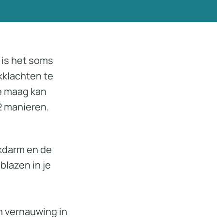
 is het soms
ikklachten te
e maag kan
2 manieren.
okdarm en de
blazen in je
n vernauwing in