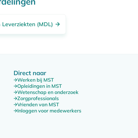
fdelingen
ng wordt gecontroleerd met röntgenstraling.
 duurt ongeveer 20 tot 30 minuten.
 Leverziekten (MDL)
Direct naar
Werken bij MST
Opleidingen in MST
Wetenschap en onderzoek
Zorgprofessionals
Vrienden van MST
Inloggen voor medewerkers