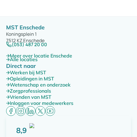
MST Enschede
Koningsplein 1
7512 KZ Enschede
(053) 487 20 00
Meer over locatie Enschede
Alle locaties
Direct naar
Werken bij MST
Opleidingen in MST
Wetenschap en onderzoek
Zorgprofessionals
Vrienden van MST
Inloggen voor medewerkers
8,9
Score: 8,9 van 10 punten