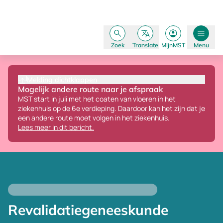
Zoek
Translate
MijnMST
Menu
Melding dichtklappen
Mogelijk andere route naar je afspraak
MST start in juli met het coaten van vloeren in het
ziekenhuis op de 6e verdieping.
Daardoor kan het zijn dat je
een andere route moet volgen in het ziekenhuis.
Lees meer in dit bericht.
Revalidatiegeneeskunde