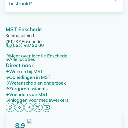
bestraald?
dezelfde dosis. Kleine verschillen in tijd of geluid zijn
normaal en hebben geen invloed op de werking.
Zo verdelen we de dosis beter en sparen we het
gezonde weefsel rondom de tumor zoveel mogelijk.
MST Enschede
Koningsplein 1
7512 KZ Enschede
(053) 487 20 00
Meer over locatie Enschede
Alle locaties
Direct naar
Werken bij MST
Opleidingen in MST
Wetenschap en onderzoek
Zorgprofessionals
Vrienden van MST
Inloggen voor medewerkers
8,9
Score: 8,9 van 10 punten