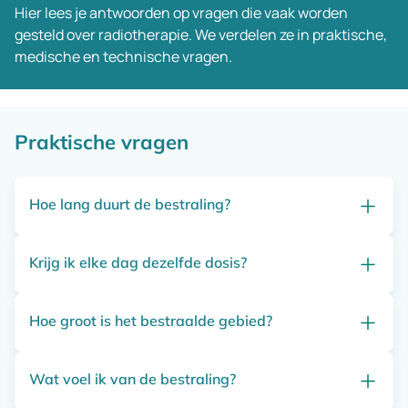
Hier lees je antwoorden op vragen die vaak worden
gesteld over radiotherapie. We verdelen ze in praktische,
medische en technische vragen.
Praktische vragen
Hoe lang duurt de bestraling?
Krijg ik elke dag dezelfde dosis?
De bestraling zelf duurt meestal 1,5 tot 2 minuten. Met
voorbereiding en controles ben je ongeveer 15
minuten binnen.
Hoe groot is het bestraalde gebied?
Ja, je krijgt elke dag dezelfde hoeveelheid straling.
Wat voel ik van de bestraling?
Dat verschilt per persoon. De arts bespreekt dit tijdens
je intakegesprek.