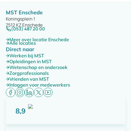
MST Enschede
Koningsplein 1
7512 KZ Enschede
(053) 487 20 00
Meer over locatie Enschede
Alle locaties
Direct naar
Werken bij MST
Opleidingen in MST
Wetenschap en onderzoek
Zorgprofessionals
Vrienden van MST
Inloggen voor medewerkers
8,9
Score: 8,9 van 10 punten