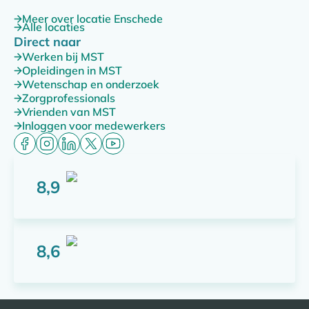
Meer over locatie Enschede
Alle locaties
Direct naar
Werken bij MST
Opleidingen in MST
Wetenschap en onderzoek
Zorgprofessionals
Vrienden van MST
Inloggen voor medewerkers
8,9
Score: 8,9 van 10 punten
8,6
Score: 8,6 van 10 punten