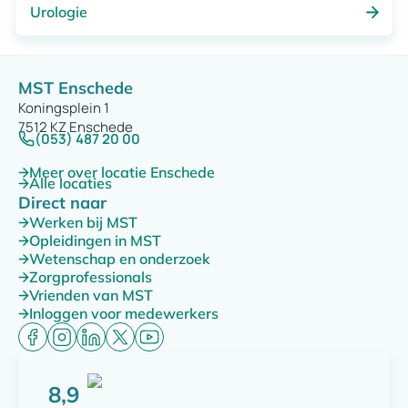
Urologie
MST Enschede
Koningsplein 1
7512 KZ Enschede
(053) 487 20 00
Meer over locatie Enschede
Alle locaties
Direct naar
Werken bij MST
Opleidingen in MST
Wetenschap en onderzoek
Zorgprofessionals
Vrienden van MST
Inloggen voor medewerkers
8,9
Score: 8,9 van 10 punten